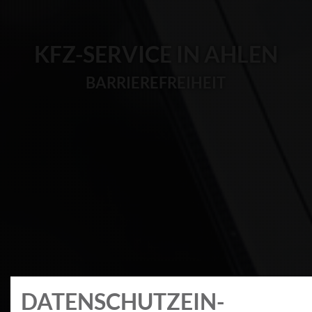
KFZ-SERVICE IN AHLEN
BARRIEREFREIHEIT
DATEN­SCHUTZ­EIN­