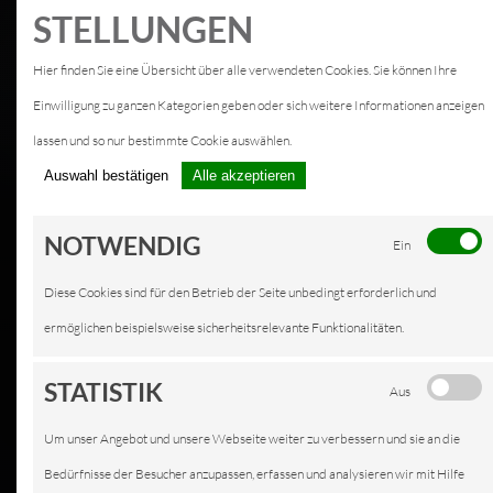
STELLUNGEN
Hier finden Sie eine Übersicht über alle verwendeten Cookies. Sie können Ihre
Einwilligung zu ganzen Kategorien geben oder sich weitere Informationen anzeigen
lassen und so nur bestimmte Cookie auswählen.
Auswahl bestätigen
Alle akzeptieren
NOTWENDIG
Ein
Diese Cookies sind für den Betrieb der Seite unbedingt erforderlich und
ermöglichen beispielsweise sicherheitsrelevante Funktionalitäten.
STATISTIK
Aus
Um unser Angebot und unsere Webseite weiter zu verbessern und sie an die
Bedürfnisse der Besucher anzupassen, erfassen und analysieren wir mit Hilfe